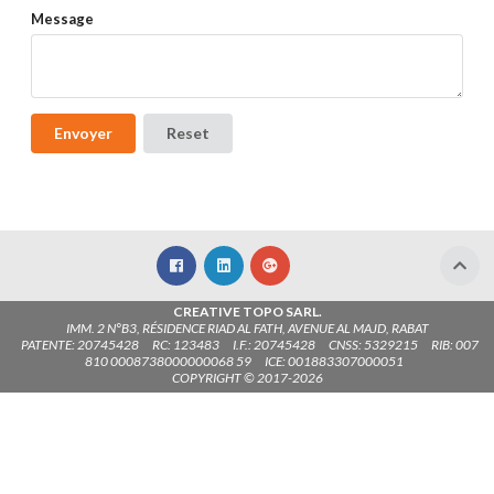
Message
Envoyer
Reset
CREATIVE TOPO SARL.
IMM. 2 N°B3, RÉSIDENCE RIAD AL FATH, AVENUE AL MAJD, RABAT
PATENTE: 20745428
RC: 123483
I.F.: 20745428
CNSS: 5329215
RIB: 007
810 0008738000000068 59
ICE: 001883307000051
COPYRIGHT © 2017-2026